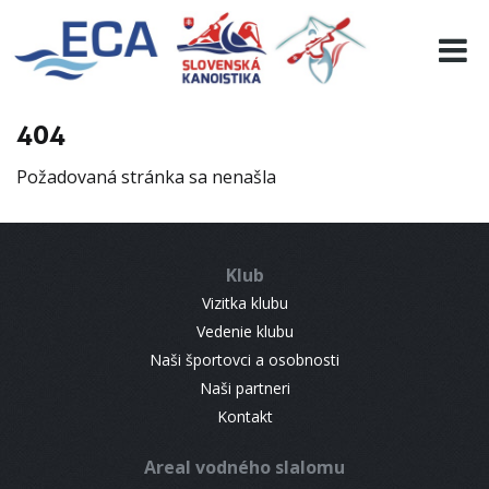
EURO 19
INFO
PROGRAMME
404
VISITORS
Požadovaná stránka sa nenašla
RESULTS
PARTNERS
ACCOMMODATION
Klub
CONTACT
Vizitka klubu
Vedenie klubu
Naši športovci a osobnosti
Naši partneri
Kontakt
Areal vodného slalomu