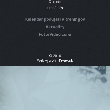
O areáli
Prenájom
Kalendár podujatí a tréningov
Aktuality
Foto/Video zóna
© 2016
Web vytvoril
ITway.sk