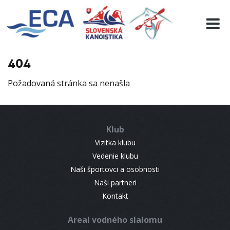
EURO 19
INFO
PROGRAMME
404
VISITORS
Požadovaná stránka sa nenašla
RESULTS
PARTNERS
ACCOMMODATION
Klub
CONTACT
Vizitka klubu
Vedenie klubu
Naši športovci a osobnosti
Naši partneri
Kontakt
Areal vodného slalomu