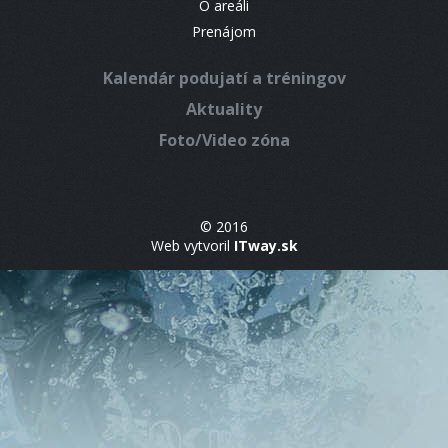
O areáli
Prenájom
Kalendár podujatí a tréningov
Aktuality
Foto/Video zóna
© 2016
Web vytvoril
ITway.sk