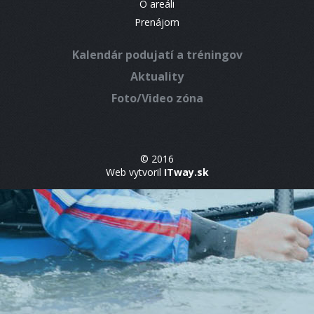
O areáli
Prenájom
Kalendár podujatí a tréningov
Aktuality
Foto/Video zóna
© 2016
Web vytvoril
ITway.sk