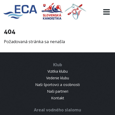
EURO 19
INFO
PROGRAMME
404
VISITORS
Požadovaná stránka sa nenašla
RESULTS
PARTNERS
ACCOMMODATION
Klub
CONTACT
Vizitka klubu
Vedenie klubu
Naši športovci a osobnosti
Naši partneri
Kontakt
Areal vodného slalomu