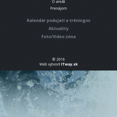
O areáli
Prenájom
Kalendár podujatí a tréningov
Aktuality
Foto/Video zóna
© 2016
Web vytvoril
ITway.sk