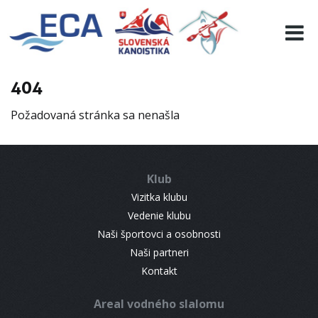
EURO 19
INFO
PROGRAMME
404
VISITORS
Požadovaná stránka sa nenašla
RESULTS
PARTNERS
ACCOMMODATION
Klub
CONTACT
Vizitka klubu
Vedenie klubu
Naši športovci a osobnosti
Naši partneri
Kontakt
Areal vodného slalomu