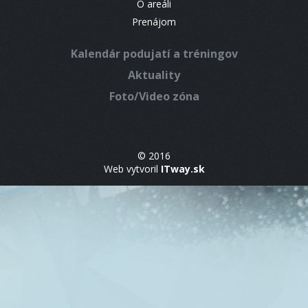
O areáli
Prenájom
Kalendár podujatí a tréningov
Aktuality
Foto/Video zóna
© 2016
Web vytvoril
ITway.sk