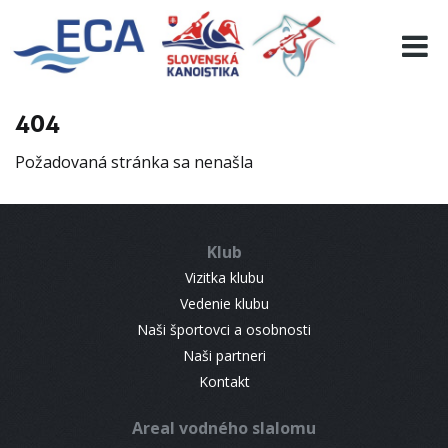
EURO 19
INFO
PROGRAMME
404
VISITORS
Požadovaná stránka sa nenašla
RESULTS
PARTNERS
ACCOMMODATION
Klub
CONTACT
Vizitka klubu
Vedenie klubu
Naši športovci a osobnosti
Naši partneri
Kontakt
Areal vodného slalomu