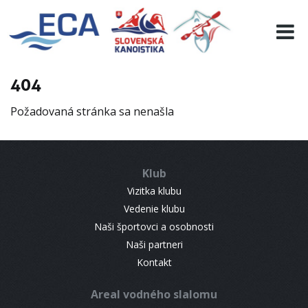
EURO 19
INFO
PROGRAMME
404
VISITORS
Požadovaná stránka sa nenašla
RESULTS
PARTNERS
ACCOMMODATION
Klub
CONTACT
Vizitka klubu
Vedenie klubu
Naši športovci a osobnosti
Naši partneri
Kontakt
Areal vodného slalomu