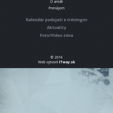
O areáli
Prenájom
Kalendár podujatí a tréningov
Aktuality
Foto/Video zóna
© 2016
Web vytvoril
ITway.sk