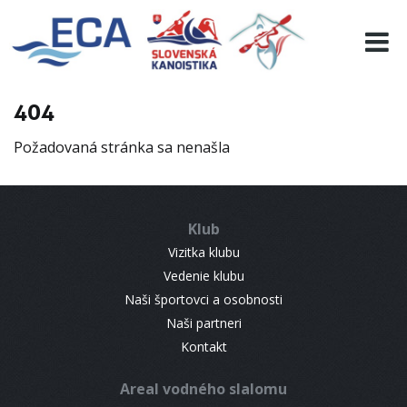
EURO 19
INFO
PROGRAMME
404
VISITORS
Požadovaná stránka sa nenašla
RESULTS
PARTNERS
ACCOMMODATION
Klub
CONTACT
Vizitka klubu
Vedenie klubu
Naši športovci a osobnosti
Naši partneri
Kontakt
Areal vodného slalomu