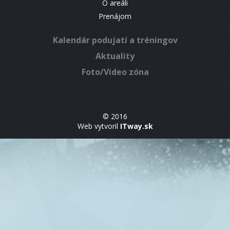
O areáli
Prenájom
Kalendár podujatí a tréningov
Aktuality
Foto/Video zóna
© 2016
Web vytvoril
ITway.sk