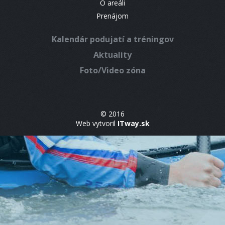
O areáli
Prenájom
Kalendár podujatí a tréningov
Aktuality
Foto/Video zóna
© 2016
Web vytvoril
ITway.sk