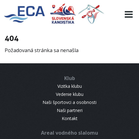
EURO 19
INFO
PROGRAMME
404
VISITORS
Požadovaná stránka sa nenašla
RESULTS
PARTNERS
ACCOMMODATION
Klub
CONTACT
Vizitka klubu
Vedenie klubu
Naši športovci a osobnosti
Naši partneri
Kontakt
Areal vodného slalomu