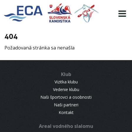
EURO 19
INFO
PROGRAMME
404
VISITORS
Požadovaná stránka sa nenašla
RESULTS
PARTNERS
ACCOMMODATION
Klub
CONTACT
Vizitka klubu
Vedenie klubu
Naši športovci a osobnosti
Naši partneri
Kontakt
Areal vodného slalomu