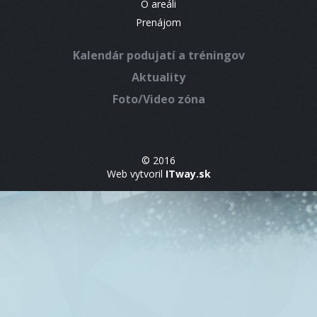
O areáli
Prenájom
Kalendár podujatí a tréningov
Aktuality
Foto/Video zóna
© 2016
Web vytvoril
ITway.sk