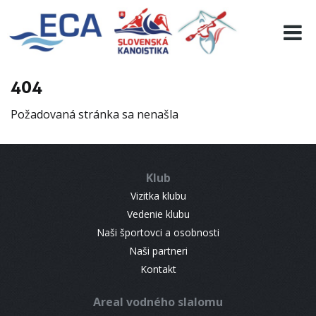
EURO 19
INFO
PROGRAMME
404
VISITORS
Požadovaná stránka sa nenašla
RESULTS
PARTNERS
ACCOMMODATION
Klub
CONTACT
Vizitka klubu
Vedenie klubu
Naši športovci a osobnosti
Naši partneri
Kontakt
Areal vodného slalomu