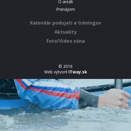
O areáli
Prenájom
Kalendár podujatí a tréningov
Aktuality
Foto/Video zóna
© 2016
Web vytvoril
ITway.sk