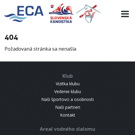
EURO 19
INFO
PROGRAMME
404
VISITORS
Požadovaná stránka sa nenašla
RESULTS
PARTNERS
ACCOMMODATION
Klub
CONTACT
Vizitka klubu
Vedenie klubu
Naši športovci a osobnosti
Naši partneri
Kontakt
Areal vodného slalomu