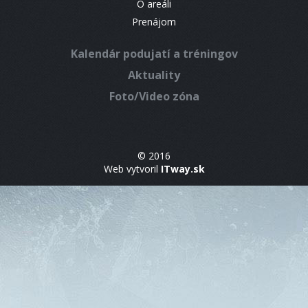
O areáli
Prenájom
Kalendár podujatí a tréningov
Aktuality
Foto/Video zóna
© 2016
Web vytvoril
ITway.sk