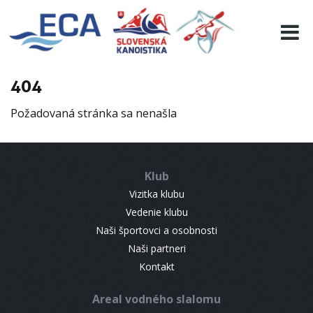
EURO 19
INFO
PROGRAMME
404
VISITORS
Požadovaná stránka sa nenašla
RESULTS
PARTNERS
ACCOMMODATION
Klub
CONTACT
Vizitka klubu
Vedenie klubu
Naši športovci a osobnosti
Naši partneri
Kontakt
Areal vodného slalomu