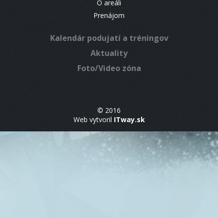
O areáli
Prenájom
Kalendár podujatí a tréningov
Aktuality
Foto/Video zóna
© 2016
Web vytvoril
ITway.sk