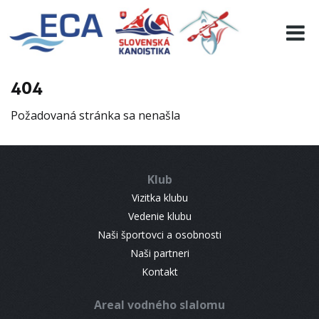
EURO 19
INFO
PROGRAMME
404
VISITORS
Požadovaná stránka sa nenašla
RESULTS
PARTNERS
ACCOMMODATION
Klub
CONTACT
Vizitka klubu
Vedenie klubu
Naši športovci a osobnosti
Naši partneri
Kontakt
Areal vodného slalomu