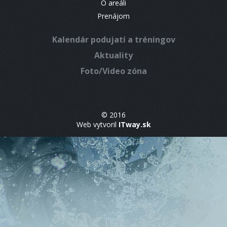
O areáli
Prenájom
Kalendár podujatí a tréningov
Aktuality
Foto/Video zóna
© 2016
Web vytvoril
ITway.sk