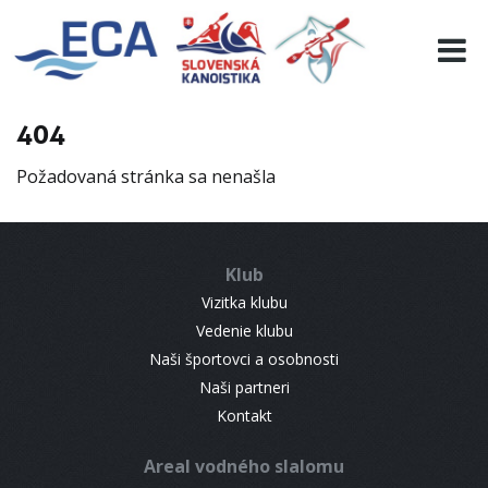
EURO 19
INFO
PROGRAMME
404
VISITORS
Požadovaná stránka sa nenašla
RESULTS
PARTNERS
ACCOMMODATION
Klub
CONTACT
Vizitka klubu
Vedenie klubu
Naši športovci a osobnosti
Naši partneri
Kontakt
Areal vodného slalomu