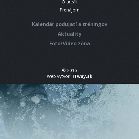
O areáli
Prenájom
Kalendár podujatí a tréningov
Aktuality
Foto/Video zóna
© 2016
Web vytvoril
ITway.sk