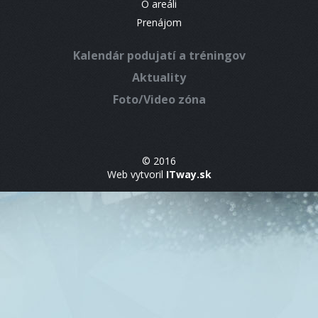
O areáli
Prenájom
Kalendár podujatí a tréningov
Aktuality
Foto/Video zóna
© 2016
Web vytvoril
ITway.sk