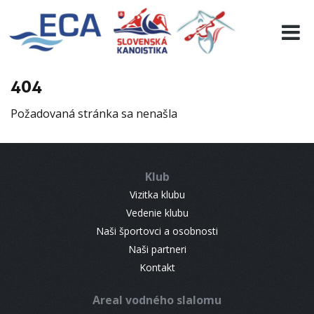
EURO 19
INFO
PROGRAMME
404
VISITORS
Požadovaná stránka sa nenašla
RESULTS
PARTNERS
ACCOMMODATION
Klub
CONTACT
Vizitka klubu
Vedenie klubu
Naši športovci a osobnosti
Naši partneri
Kontakt
Areal vodného slalomu