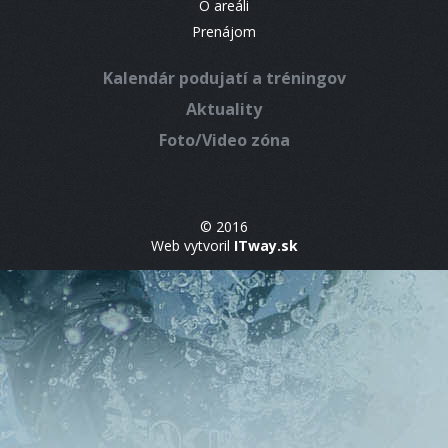
O areáli
Prenájom
Kalendár podujatí a tréningov
Aktuality
Foto/Video zóna
© 2016
Web vytvoril
ITway.sk