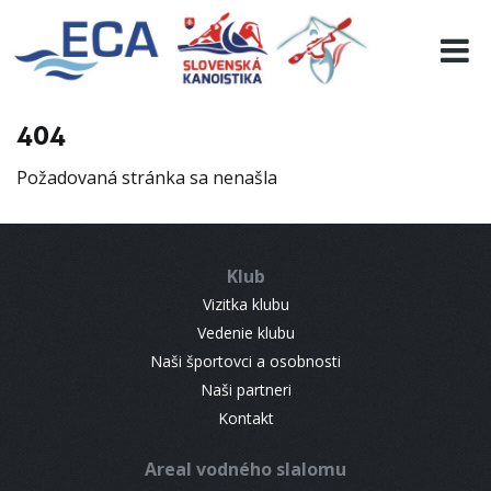
EURO 19
INFO
PROGRAMME
404
VISITORS
Požadovaná stránka sa nenašla
RESULTS
PARTNERS
ACCOMMODATION
Klub
CONTACT
Vizitka klubu
Vedenie klubu
Naši športovci a osobnosti
Naši partneri
Kontakt
Areal vodného slalomu