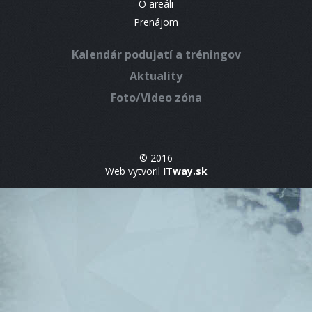
O areáli
Prenájom
Kalendár podujatí a tréningov
Aktuality
Foto/Video zóna
© 2016
Web vytvoril
ITway.sk