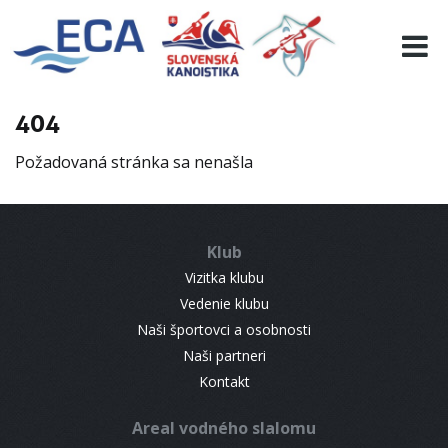
EURO 19
INFO
PROGRAMME
404
VISITORS
Požadovaná stránka sa nenašla
RESULTS
PARTNERS
ACCOMMODATION
Klub
CONTACT
Vizitka klubu
Vedenie klubu
Naši športovci a osobnosti
Naši partneri
Kontakt
Areal vodného slalomu