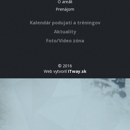
O areáli
Prenájom
Kalendár podujatí a tréningov
Aktuality
Foto/Video zóna
© 2016
Web vytvoril
ITway.sk