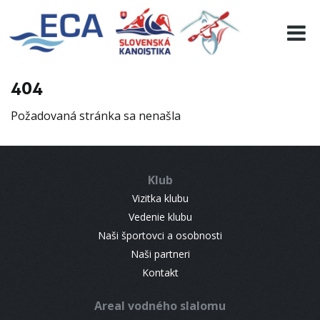
EURO 19
INFO
PROGRAMME
404
VISITORS
Požadovaná stránka sa nenašla
RESULTS
PARTNERS
ACCOMMODATION
Klub
CONTACT
Vizitka klubu
Vedenie klubu
Naši športovci a osobnosti
Naši partneri
Kontakt
Areal vodného slalomu