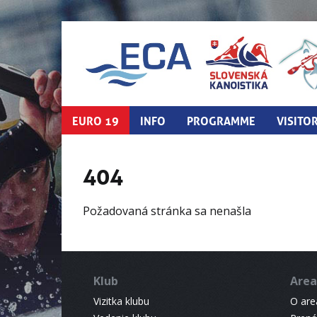
EURO 19
INFO
PROGRAMME
VISITO
404
Požadovaná stránka sa nenašla
Klub
Area
Vizitka klubu
O areá