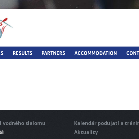
RS
RESULTS
PARTNERS
ACCOMMODATION
CONT
l vodného slalomu
Kalendár podujatí a trén
Aktuality
li