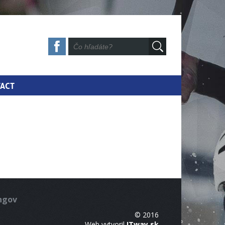
ACT
ingov
© 2016
Web vytvoril
ITway.sk