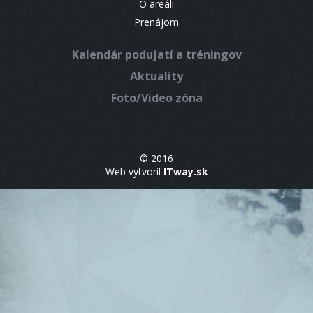
O areáli
Prenájom
Kalendár podujatí a tréningov
Aktuality
Foto/Video zóna
© 2016
Web vytvoril
ITway.sk