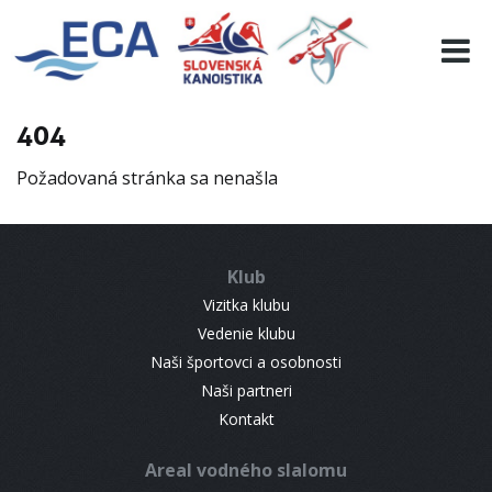
EURO 19
INFO
PROGRAMME
404
VISITORS
Požadovaná stránka sa nenašla
RESULTS
PARTNERS
ACCOMMODATION
Klub
CONTACT
Vizitka klubu
Vedenie klubu
Naši športovci a osobnosti
Naši partneri
Kontakt
Areal vodného slalomu