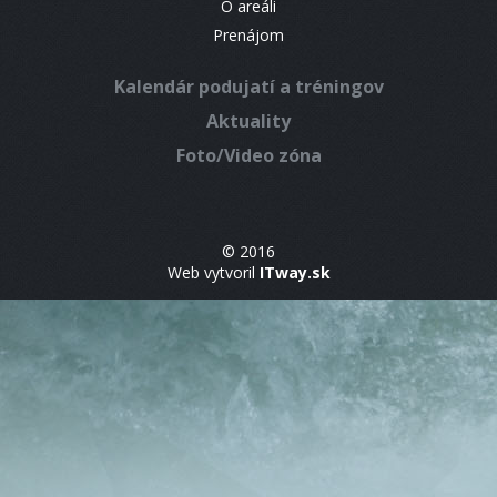
O areáli
Prenájom
Kalendár podujatí a tréningov
Aktuality
Foto/Video zóna
© 2016
Web vytvoril
ITway.sk