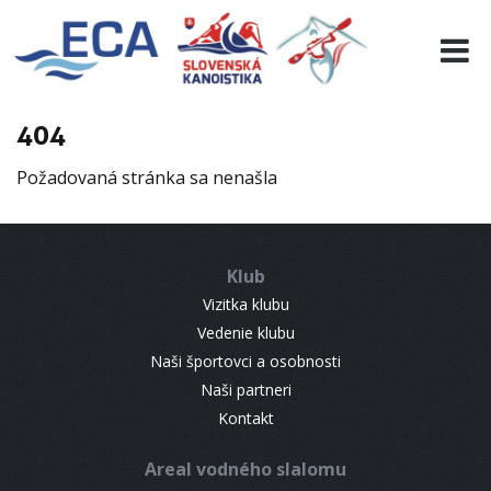
EURO 19
INFO
PROGRAMME
404
VISITORS
Požadovaná stránka sa nenašla
RESULTS
PARTNERS
ACCOMMODATION
Klub
CONTACT
Vizitka klubu
Vedenie klubu
Naši športovci a osobnosti
Naši partneri
Kontakt
Areal vodného slalomu