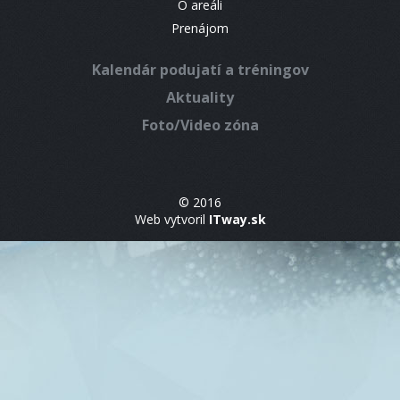
O areáli
Prenájom
Kalendár podujatí a tréningov
Aktuality
Foto/Video zóna
© 2016
Web vytvoril
ITway.sk