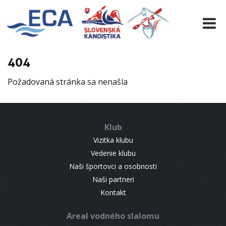
EURO 19
INFO
PROGRAMME
404
VISITORS
Požadovaná stránka sa nenašla
RESULTS
PARTNERS
ACCOMMODATION
Klub
CONTACT
Vizitka klubu
Vedenie klubu
Naši športovci a osobnosti
Naši partneri
Kontakt
Areal vodného slalomu