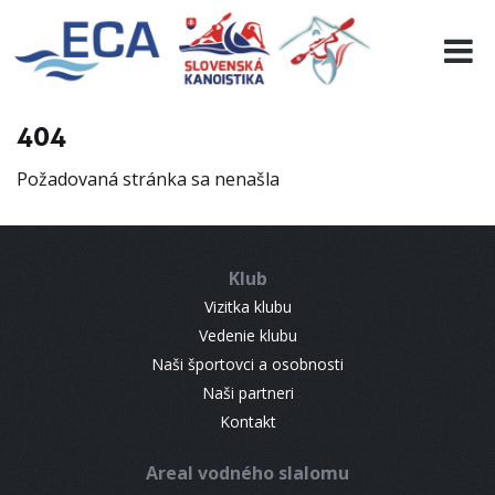
EURO 19
INFO
PROGRAMME
404
VISITORS
Požadovaná stránka sa nenašla
RESULTS
PARTNERS
ACCOMMODATION
Klub
CONTACT
Vizitka klubu
Vedenie klubu
Naši športovci a osobnosti
Naši partneri
Kontakt
Areal vodného slalomu