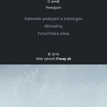
O areáli
Prenájom
Kalendár podujatí a tréningov
Aktuality
Foto/Video zóna
© 2016
Web vytvoril
ITway.sk