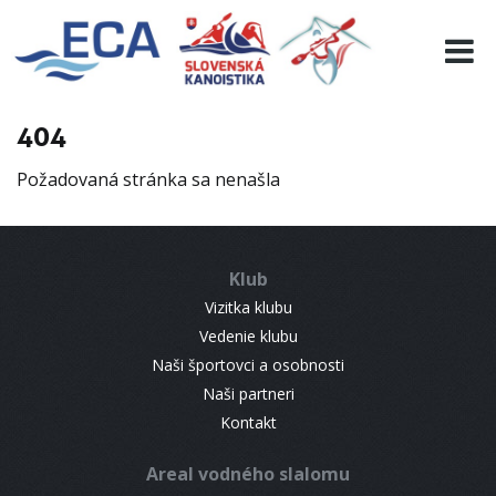
EURO 19
INFO
PROGRAMME
404
VISITORS
Požadovaná stránka sa nenašla
RESULTS
PARTNERS
ACCOMMODATION
Klub
CONTACT
Vizitka klubu
Vedenie klubu
Naši športovci a osobnosti
Naši partneri
Kontakt
Areal vodného slalomu