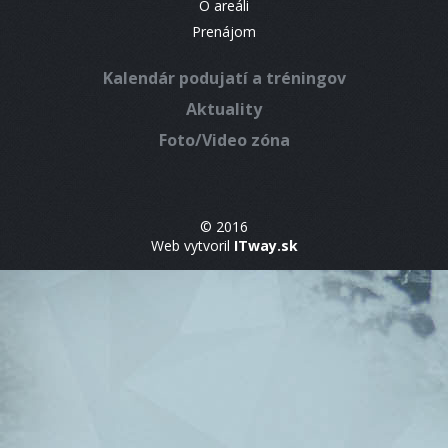
O areáli
Prenájom
Kalendár podujatí a tréningov
Aktuality
Foto/Video zóna
© 2016
Web vytvoril
ITway.sk