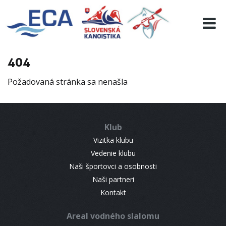
EURO 19
INFO
PROGRAMME
404
VISITORS
Požadovaná stránka sa nenašla
RESULTS
PARTNERS
ACCOMMODATION
Klub
CONTACT
Vizitka klubu
Vedenie klubu
Naši športovci a osobnosti
Naši partneri
Kontakt
Areal vodného slalomu