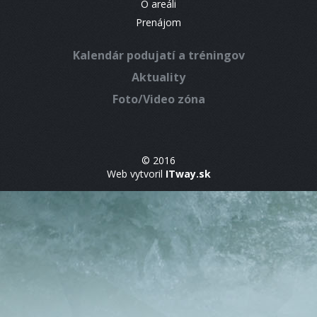
O areáli
Prenájom
Kalendár podujatí a tréningov
Aktuality
Foto/Video zóna
© 2016
Web vytvoril
ITway.sk