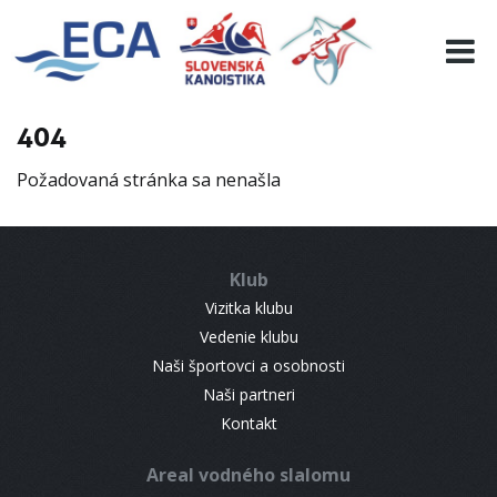
EURO 19
INFO
PROGRAMME
404
VISITORS
Požadovaná stránka sa nenašla
RESULTS
PARTNERS
ACCOMMODATION
Klub
CONTACT
Vizitka klubu
Vedenie klubu
Naši športovci a osobnosti
Naši partneri
Kontakt
Areal vodného slalomu