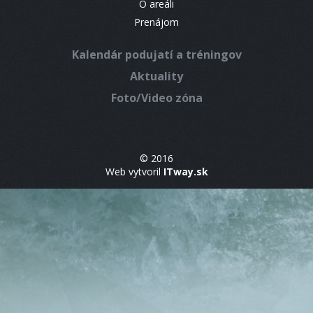
O areáli
Prenájom
Kalendár podujatí a tréningov
Aktuality
Foto/Video zóna
© 2016
Web vytvoril
ITway.sk