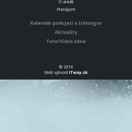
O areáli
Prenájom
Kalendár podujatí a tréningov
Aktuality
Foto/Video zóna
© 2016
Web vytvoril
ITway.sk