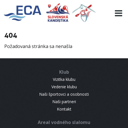
EURO 19
INFO
PROGRAMME
404
VISITORS
Požadovaná stránka sa nenašla
RESULTS
PARTNERS
ACCOMMODATION
Klub
CONTACT
Vizitka klubu
Vedenie klubu
Naši športovci a osobnosti
Naši partneri
Kontakt
Areal vodného slalomu