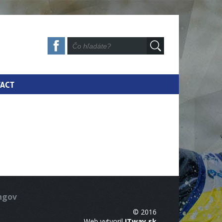
ACT
ingov
© 2016
Web vytvoril
ITway.sk