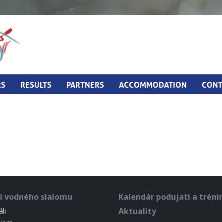
RS
RESULTS
PARTNERS
ACCOMMODATION
CONT
l vodného slalomu
Kalendár podujatí a trén
Aktuality
li