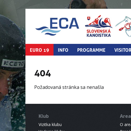
EURO 19
INFO
PROGRAMME
VISITO
404
Požadovaná stránka sa nenašla
Klub
Area
Vizitka klubu
O areá