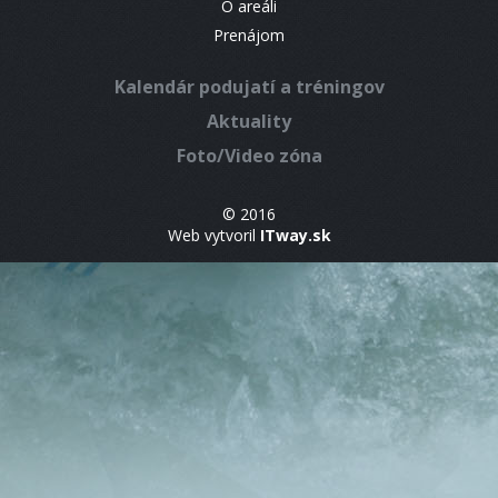
O areáli
Prenájom
Kalendár podujatí a tréningov
Aktuality
Foto/Video zóna
© 2016
Web vytvoril
ITway.sk