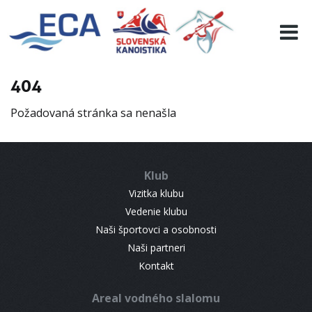
EURO 19
INFO
PROGRAMME
404
VISITORS
Požadovaná stránka sa nenašla
RESULTS
PARTNERS
ACCOMMODATION
Klub
CONTACT
Vizitka klubu
Vedenie klubu
Naši športovci a osobnosti
Naši partneri
Kontakt
Areal vodného slalomu