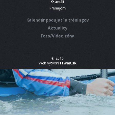
O areáli
Prenájom
Kalendár podujatí a tréningov
Aktuality
Foto/Video zóna
© 2016
Web vytvoril
ITway.sk