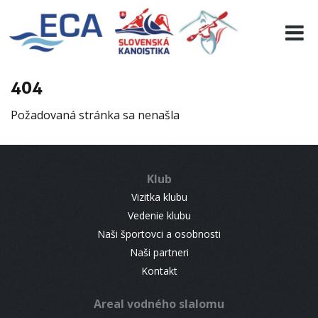
EURO 19
INFO
PROGRAMME
404
VISITORS
Požadovaná stránka sa nenašla
RESULTS
PARTNERS
ACCOMMODATION
Klub
CONTACT
Vizitka klubu
Vedenie klubu
Naši športovci a osobnosti
Naši partneri
Kontakt
Areal vodného slalomu