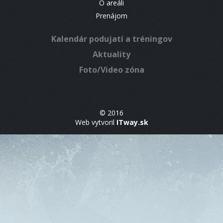
O areáli
Prenájom
Kalendár podujatí a tréningov
Aktuality
Foto/Video zóna
© 2016
Web vytvoril
ITway.sk