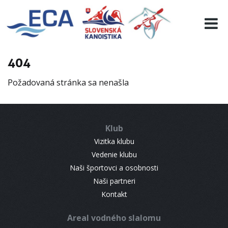
EURO 19
INFO
PROGRAMME
404
VISITORS
Požadovaná stránka sa nenašla
RESULTS
PARTNERS
ACCOMMODATION
Klub
CONTACT
Vizitka klubu
Vedenie klubu
Naši športovci a osobnosti
Naši partneri
Kontakt
Areal vodného slalomu