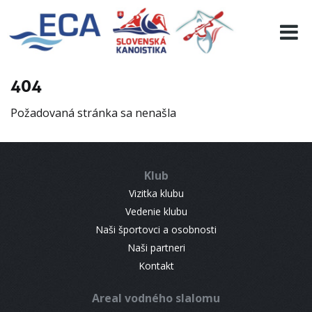
EURO 19
INFO
PROGRAMME
404
VISITORS
Požadovaná stránka sa nenašla
RESULTS
PARTNERS
ACCOMMODATION
Klub
CONTACT
Vizitka klubu
Vedenie klubu
Naši športovci a osobnosti
Naši partneri
Kontakt
Areal vodného slalomu