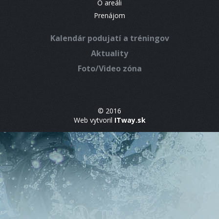
O areáli
Prenájom
Kalendár podujatí a tréningov
Aktuality
Foto/Video zóna
© 2016
Web vytvoril
ITway.sk