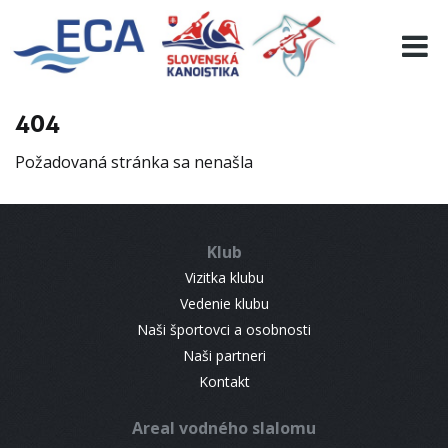
EURO 19
INFO
PROGRAMME
404
VISITORS
Požadovaná stránka sa nenašla
RESULTS
PARTNERS
ACCOMMODATION
Klub
CONTACT
Vizitka klubu
Vedenie klubu
Naši športovci a osobnosti
Naši partneri
Kontakt
Areal vodného slalomu