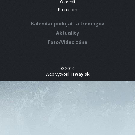
O areáli
Prenájom
Kalendár podujatí a tréningov
Aktuality
Foto/Video zóna
© 2016
Web vytvoril
ITway.sk