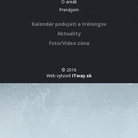
O areáli
Prenájom
Kalendár podujatí a tréningov
Aktuality
Foto/Video zóna
© 2016
Web vytvoril
ITway.sk