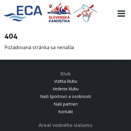
EURO 19
INFO
PROGRAMME
404
VISITORS
Požadovaná stránka sa nenašla
RESULTS
PARTNERS
ACCOMMODATION
Klub
CONTACT
Vizitka klubu
Vedenie klubu
Naši športovci a osobnosti
Naši partneri
Kontakt
Areal vodného slalomu