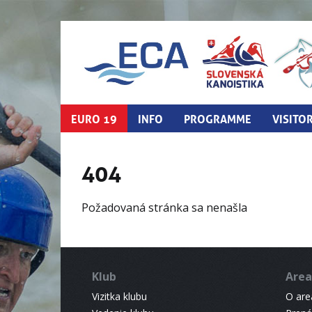
EURO 19
INFO
PROGRAMME
VISITO
404
Požadovaná stránka sa nenašla
Klub
Area
Vizitka klubu
O areá