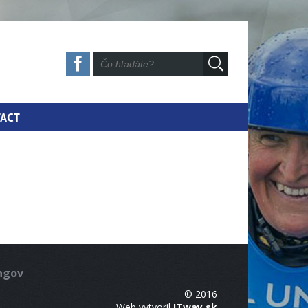
ACT
ingov
© 2016
Web vytvoril
ITway.sk