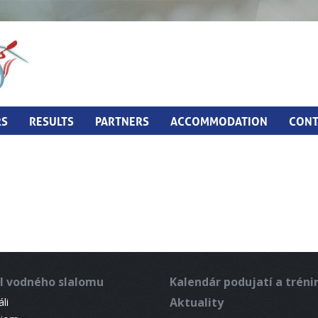
RS
RESULTS
PARTNERS
ACCOMMODATION
CONT
l vodného slalomu
Kalendár podujatí a trén
Aktuality
li