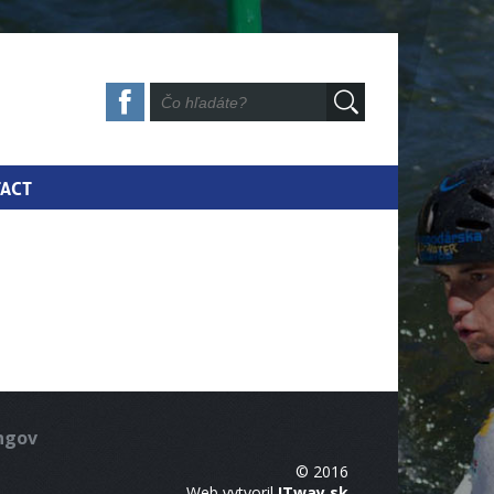
ACT
ingov
© 2016
Web vytvoril
ITway.sk