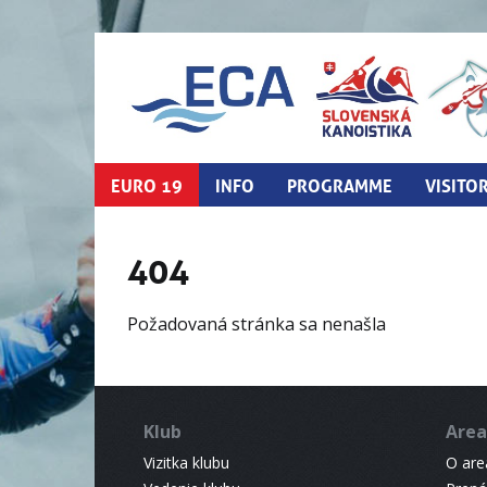
EURO 19
INFO
PROGRAMME
VISITO
404
Požadovaná stránka sa nenašla
Klub
Area
Vizitka klubu
O areá