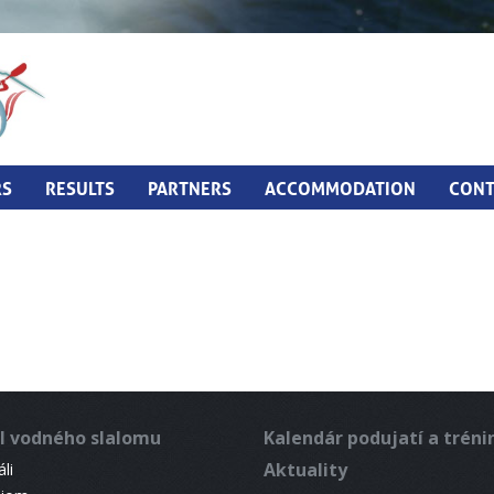
RS
RESULTS
PARTNERS
ACCOMMODATION
CONT
l vodného slalomu
Kalendár podujatí a trén
Aktuality
li