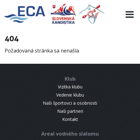
EURO 19
INFO
PROGRAMME
404
VISITORS
Požadovaná stránka sa nenašla
RESULTS
PARTNERS
ACCOMMODATION
Klub
CONTACT
Vizitka klubu
Vedenie klubu
Naši športovci a osobnosti
Naši partneri
Kontakt
Areal vodného slalomu