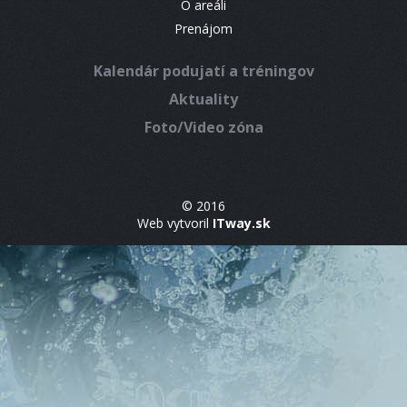
O areáli
Prenájom
Kalendár podujatí a tréningov
Aktuality
Foto/Video zóna
© 2016
Web vytvoril
ITway.sk