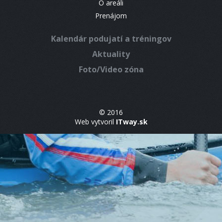
O areáli
Prenájom
Kalendár podujatí a tréningov
Aktuality
Foto/Video zóna
© 2016
Web vytvoril
ITway.sk