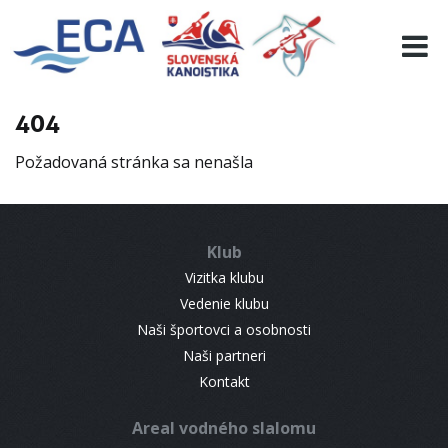
EURO 19
INFO
PROGRAMME
404
VISITORS
Požadovaná stránka sa nenašla
RESULTS
PARTNERS
ACCOMMODATION
Klub
CONTACT
Vizitka klubu
Vedenie klubu
Naši športovci a osobnosti
Naši partneri
Kontakt
Areal vodného slalomu