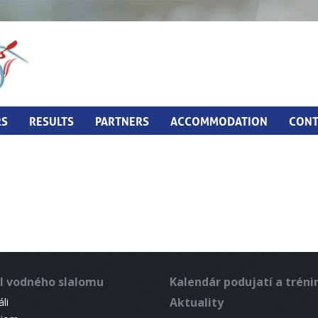
RS
RESULTS
PARTNERS
ACCOMMODATION
CONT
l vodného slalomu
Kalendár podujatí a trén
Aktuality
li