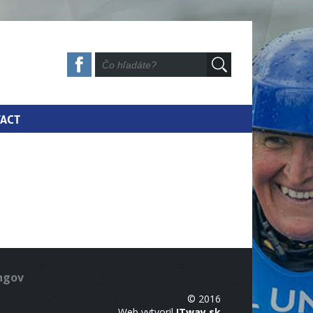
ACT
ingov
© 2016
Web vytvoril
ITway.sk