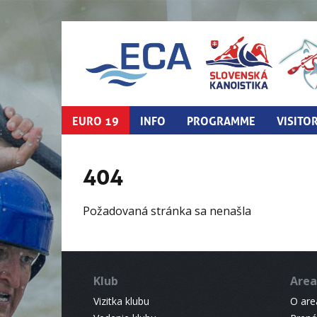
EURO 19
INFO
PROGRAMME
VISITO
404
Požadovaná stránka sa nenašla
Klub
Area
Vizitka klubu
O areá