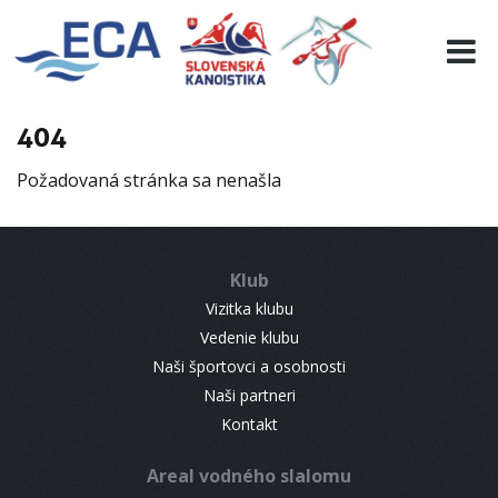
EURO 19
INFO
PROGRAMME
404
VISITORS
Požadovaná stránka sa nenašla
RESULTS
PARTNERS
ACCOMMODATION
Klub
CONTACT
Vizitka klubu
Vedenie klubu
Naši športovci a osobnosti
Naši partneri
Kontakt
Areal vodného slalomu