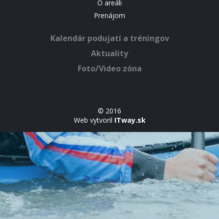
O areáli
Prenájom
Kalendár podujatí a tréningov
Aktuality
Foto/Video zóna
© 2016
Web vytvoril
ITway.sk