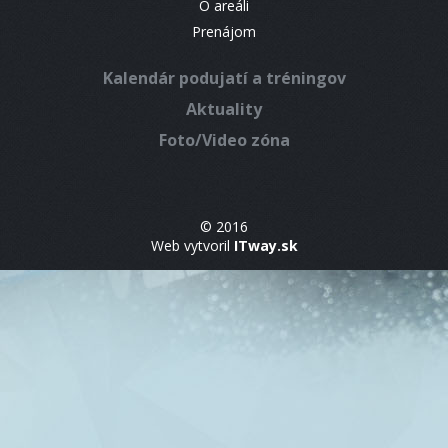
O areáli
Prenájom
Kalendár podujatí a tréningov
Aktuality
Foto/Video zóna
© 2016
Web vytvoril
ITway.sk