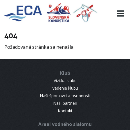
EURO 19
INFO
PROGRAMME
404
VISITORS
Požadovaná stránka sa nenašla
RESULTS
PARTNERS
ACCOMMODATION
Klub
CONTACT
Vizitka klubu
Vedenie klubu
Naši športovci a osobnosti
Naši partneri
Kontakt
Areal vodného slalomu