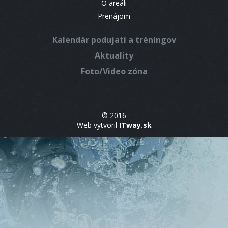
O areáli
Prenájom
Kalendár podujatí a tréningov
Aktuality
Foto/Video zóna
© 2016
Web vytvoril
ITway.sk