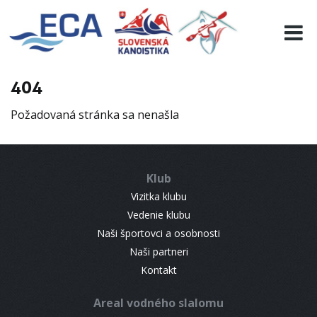
EURO 19
INFO
PROGRAMME
404
VISITORS
Požadovaná stránka sa nenašla
RESULTS
PARTNERS
ACCOMMODATION
Klub
CONTACT
Vizitka klubu
Vedenie klubu
Naši športovci a osobnosti
Naši partneri
Kontakt
Areal vodného slalomu