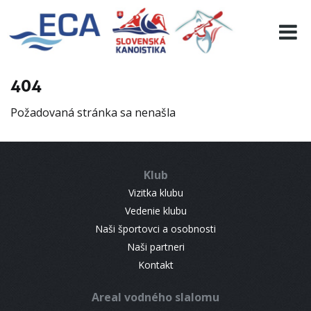
EURO 19
INFO
PROGRAMME
404
VISITORS
Požadovaná stránka sa nenašla
RESULTS
PARTNERS
ACCOMMODATION
Klub
CONTACT
Vizitka klubu
Vedenie klubu
Naši športovci a osobnosti
Naši partneri
Kontakt
Areal vodného slalomu