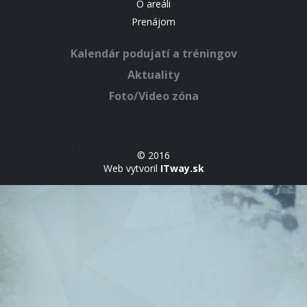
O areáli
Prenájom
Kalendár podujatí a tréningov
Aktuality
Foto/Video zóna
© 2016
Web vytvoril
ITway.sk