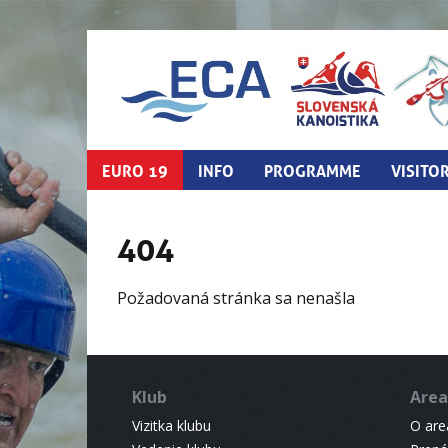
EURO 19
INFO
PROGRAMME
VISITO
404
Požadovaná stránka sa nenašla
Klub
Area
Vizitka klubu
O areá