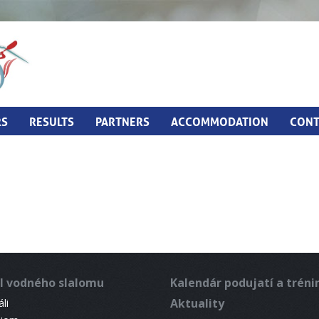
RS
RESULTS
PARTNERS
ACCOMMODATION
CONT
l vodného slalomu
Kalendár podujatí a trén
Aktuality
li