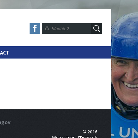
ACT
ingov
© 2016
Web vytvoril
ITway.sk