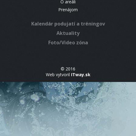
O areáli
Prenájom
Kalendár podujatí a tréningov
Aktuality
Foto/Video zóna
© 2016
Web vytvoril
ITway.sk