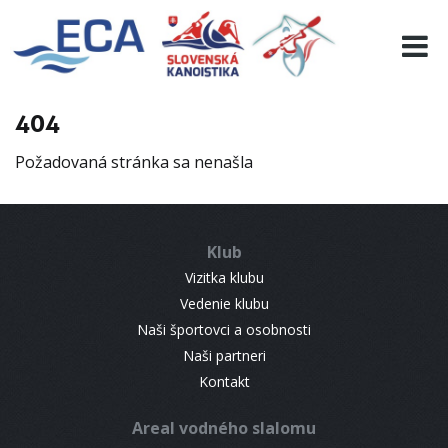
EURO 19
INFO
PROGRAMME
404
VISITORS
Požadovaná stránka sa nenašla
RESULTS
PARTNERS
ACCOMMODATION
Klub
CONTACT
Vizitka klubu
Vedenie klubu
Naši športovci a osobnosti
Naši partneri
Kontakt
Areal vodného slalomu