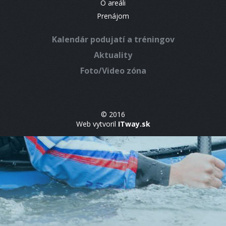
O areáli
Prenájom
Kalendár podujatí a tréningov
Aktuality
Foto/Video zóna
© 2016
Web vytvoril
ITway.sk