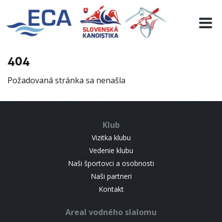
EURO 19
INFO
PROGRAMME
404
VISITORS
Požadovaná stránka sa nenašla
RESULTS
PARTNERS
ACCOMMODATION
Klub
CONTACT
Vizitka klubu
Vedenie klubu
Naši športovci a osobnosti
Naši partneri
Kontakt
Areal vodného slalomu