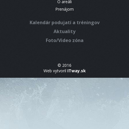
O areáli
Prenájom
Kalendár podujatí a tréningov
Aktuality
Foto/Video zóna
© 2016
Web vytvoril
ITway.sk