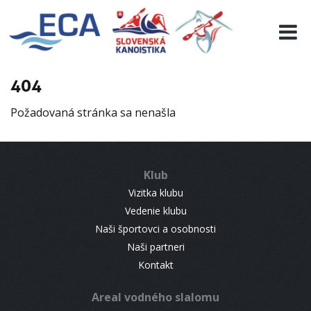
EURO 19
INFO
PROGRAMME
404
VISITORS
Požadovaná stránka sa nenašla
RESULTS
PARTNERS
ACCOMMODATION
Klub
CONTACT
Vizitka klubu
Vedenie klubu
Naši športovci a osobnosti
Naši partneri
Kontakt
Areal vodného slalomu