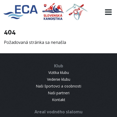
EURO 19
INFO
PROGRAMME
404
VISITORS
Požadovaná stránka sa nenašla
RESULTS
PARTNERS
ACCOMMODATION
Klub
CONTACT
Vizitka klubu
Vedenie klubu
Naši športovci a osobnosti
Naši partneri
Kontakt
Areal vodného slalomu