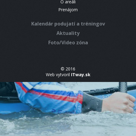
O areáli
Prenájom
Kalendár podujatí a tréningov
Aktuality
Foto/Video zóna
© 2016
Web vytvoril
ITway.sk