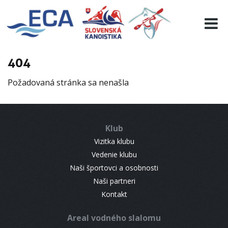
EURO 19
INFO
PROGRAMME
404
VISITORS
Požadovaná stránka sa nenašla
RESULTS
PARTNERS
ACCOMMODATION
Klub
CONTACT
Vizitka klubu
Vedenie klubu
Naši športovci a osobnosti
Naši partneri
Kontakt
Areal vodného slalomu