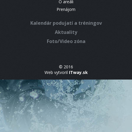
O areáli
Prenájom
Kalendár podujatí a tréningov
Aktuality
Foto/Video zóna
© 2016
Web vytvoril
ITway.sk