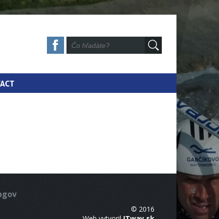
ACT
ingov
© 2016
Web vytvoril
ITway.sk