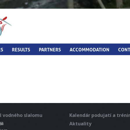
RS
RESULTS
PARTNERS
ACCOMMODATION
CONT
l vodného slalomu
Kalendár podujatí a trén
Aktuality
li