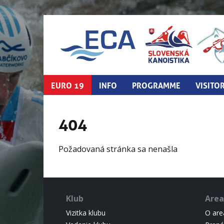
EURO 19
INFO
PROGRAMME
VISITO
404
Požadovaná stránka sa nenašla
Klub
Area
Vizitka klubu
O areá